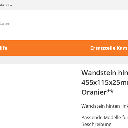
uschnitt
ilfe
Ersatzteile Ka
Wandstein hin
455x115x25mm 
Oranier**
Wandstein hinten lin
Passende Modelle für
Beschreibung