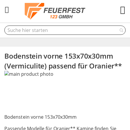
M
Bodenstein vorne 153x70x30mm
(Vermiculite) passend für Oranier**
Skip
to
the
end
of
the
Skip
images
to
Bodenstein vorne 153x70x30mm
gallery
the
Passende Modelle für Oranier** Kamine finden Sie
beginning