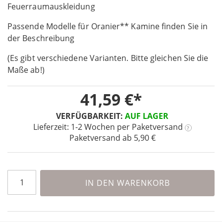
the
Feuerraumauskleidung
beginning
Passende Modelle für Oranier** Kamine finden Sie in
of
the
der Beschreibung
images
(Es gibt verschiedene Varianten. Bitte gleichen Sie die
gallery
Maße ab!)
41,59 €
VERFÜGBARKEIT:
AUF LAGER
Lieferzeit: 1-2 Wochen
per Paketversand
?
Paketversand ab 5,90 €
IN DEN WARENKORB