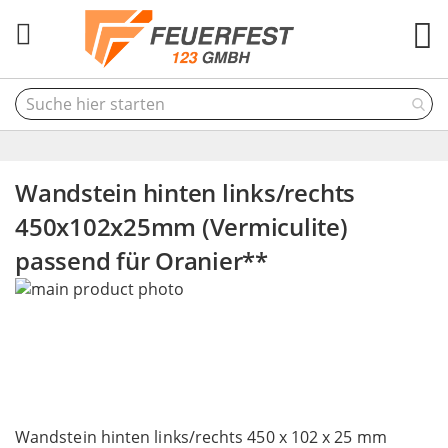
M
Wandstein hinten links/rechts
450x102x25mm (Vermiculite)
passend für Oranier**
Skip
to
the
end
of
the
Skip
images
to
Wandstein hinten links/rechts 450 x 102 x 25 mm
gallery