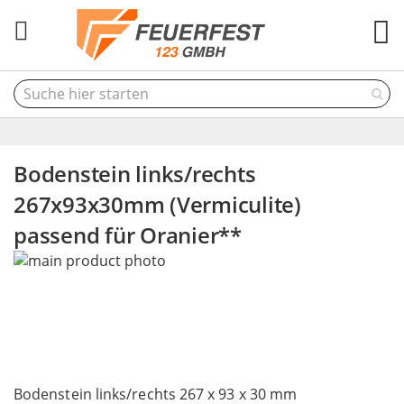
M
Bodenstein links/rechts
267x93x30mm (Vermiculite)
passend für Oranier**
Skip
to
the
end
of
the
Skip
images
to
Bodenstein links/rechts 267 x 93 x 30 mm
gallery