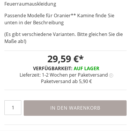
the
Feuerraumauskleidung
beginning
Passende Modelle für Oranier** Kamine finde Sie
of
the
unten in der Beschreibung
images
(Es gibt verschiedene Varianten. Bitte gleichen Sie die
gallery
Maße ab!)
29,59 €
VERFÜGBARKEIT:
AUF LAGER
Lieferzeit: 1-2 Wochen
per Paketversand
?
Paketversand ab 5,90 €
IN DEN WARENKORB