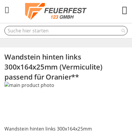
M
Wandstein hinten links
300x164x25mm (Vermiculite)
passend für Oranier**
Skip
to
the
end
of
the
Skip
images
to
Wandstein hinten links 300x164x25mm
gallery