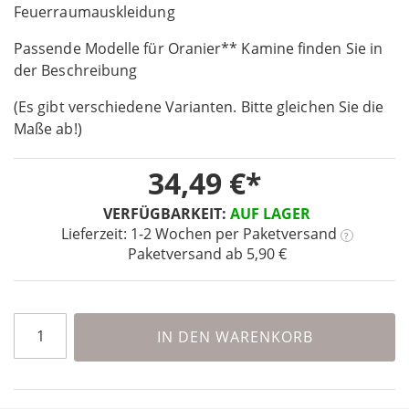
the
Feuerraumauskleidung
beginning
Passende Modelle für Oranier** Kamine finden Sie in
of
the
der Beschreibung
images
(Es gibt verschiedene Varianten. Bitte gleichen Sie die
gallery
Maße ab!)
34,49 €
VERFÜGBARKEIT:
AUF LAGER
Lieferzeit: 1-2 Wochen
per Paketversand
?
Paketversand ab 5,90 €
IN DEN WARENKORB