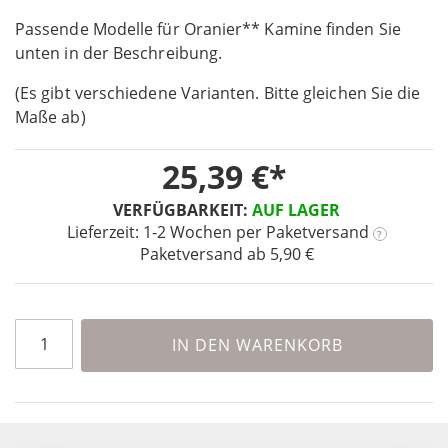
the
Passende Modelle für Oranier** Kamine finden Sie
beginning
unten in der Beschreibung.
of
the
(Es gibt verschiedene Varianten. Bitte gleichen Sie die
images
Maße ab)
gallery
25,39 €
VERFÜGBARKEIT:
AUF LAGER
Lieferzeit: 1-2 Wochen
per Paketversand
?
Paketversand ab 5,90 €
IN DEN WARENKORB