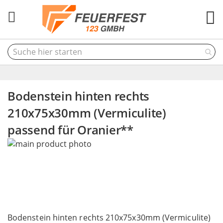
M
Bodenstein hinten rechts
210x75x30mm (Vermiculite)
passend für Oranier**
Skip
to
the
end
of
the
Skip
images
to
Bodenstein hinten rechts 210x75x30mm (Vermiculite)
gallery