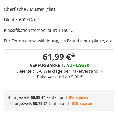
of
Oberfläche / Muster: glatt
the
images
Dichte: 600KG/m³
gallery
Klassifikationstemperatur: 1.150°C
Für Feuerraumauskleidung, als Brandschutzplatte, etc.
61,99 €
VERFÜGBARKEIT:
AUF LAGER
Lieferzeit: 3-6 Werktage
per Paketversand
?
Paketversand ab 5,90 €
4 für jeweils
58,89 €
kaufen und
5
% sparen
10 für jeweils
55,79 €
kaufen und
10
% sparen