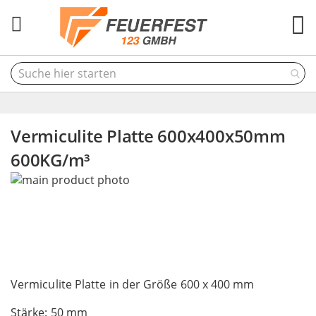
M
Vermiculite Platte 600x400x50mm
600KG/m³
Skip
to
the
end
of
the
Skip
images
to
Vermiculite Platte in der Größe 600 x 400 mm
gallery
the
Stärke: 50 mm
beginning