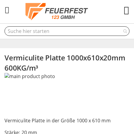
M
Vermiculite Platte 1000x610x20mm
600KG/m³
Skip
to
the
end
of
the
Skip
images
to
Vermiculite Platte in der Größe 1000 x 610 mm
gallery
the
Stärke: 20 mm
beginning