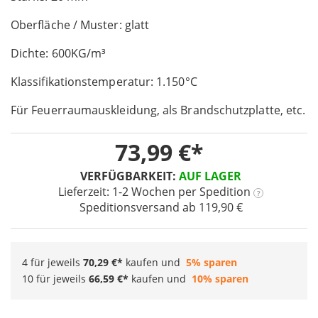
of
Oberfläche / Muster: glatt
the
images
Dichte: 600KG/m³
gallery
Klassifikationstemperatur: 1.150°C
Für Feuerraumauskleidung, als Brandschutzplatte, etc.
73,99 €
VERFÜGBARKEIT:
AUF LAGER
Lieferzeit: 1-2 Wochen
per Spedition
?
Speditionsversand ab 119,90 €
4 für jeweils
70,29 €
kaufen und
5
% sparen
10 für jeweils
66,59 €
kaufen und
10
% sparen