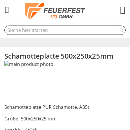
M
Schamotteplatte 500x250x25mm
Skip
to
the
end
of
the
Skip
images
to
Schamotteplatte PUR Schamotte, A35t
gallery
the
Größe: 500x250x25 mm
beginning
of