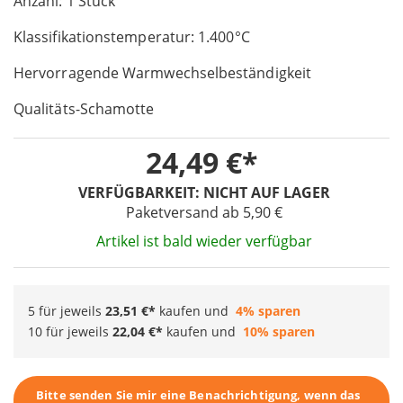
Anzahl: 1 Stück
the
images
Klassifikationstemperatur: 1.400°C
gallery
Hervorragende Warmwechselbeständigkeit
Qualitäts-Schamotte
24,49 €
VERFÜGBARKEIT:
NICHT AUF LAGER
Paketversand ab 5,90 €
Artikel ist bald wieder verfügbar
5 für jeweils
23,51 €
kaufen und
4
% sparen
10 für jeweils
22,04 €
kaufen und
10
% sparen
Bitte senden Sie mir eine Benachrichtigung, wenn das