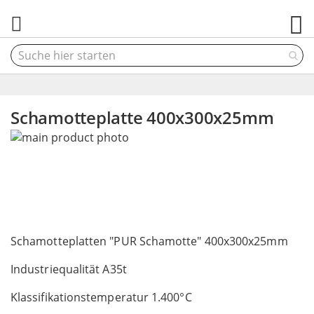
M
Schamotteplatte 400x300x25mm
Skip
to
the
end
of
the
Skip
images
to
Schamotteplatten "PUR Schamotte" 400x300x25mm
gallery
the
Industriequalität A35t
beginning
of
Klassifikationstemperatur 1.400°C
the