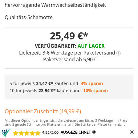
images
hervorragende Warmwechselbeständigkeit
gallery
Qualitäts-Schamotte
25,49 €
VERFÜGBARKEIT:
AUF LAGER
Lieferzeit: 3-6 Werktage
per Paketversand
?
Paketversand ab 5,90 €
5 für jeweils
24,47 €
kaufen und
4
% sparen
10 für jeweils
22,94 €
kaufen und
10
% sparen
Optionaler Zuschnitt (19,99 €)
Mit dieser Option verlängert sich die Lieferzeit um bis zu 3 Werktage. Im Preis
sind 2 gerade Schnitte pro Platte enthalten. Die Stärke der Platte kann nicht
verringert werden. Die minimale Schnittbreite beträgt 10mm. Wir schneiden auf
✕
+/-2mm genau zu. Bitte berücksichtigen Sie einen Schnittverlust von ca. 4-5mm
durch das Sägen/Schneiden. Wenn Sie die Abschnitte benötigen, schreiben Sie