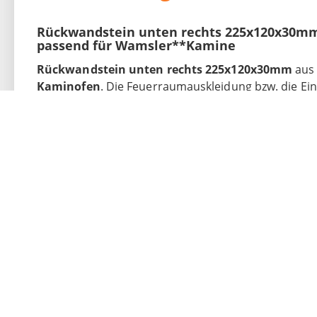
Rückwandstein unten rechts 225x120x30mm
passend für Wamsler**Kamine
Rückwandstein unten rechts 225x120x30mm
aus
Kaminofen
. Die Feuerraumauskleidung bzw. die E
& Co. KG unter der Marke Flamado produziert. Gerne 
die richtige Feuerraumauskleidung für Ihren Kamin 
einzelne
Ersatzteile
für Ihre
Feuerraumauskleidu
Lieferumfang: Je eine Platte links oder rechts.
Rückwandstein unten rechts 225x120x30mm
passend für Wamsler**Kamine:
Wamsler Akzent Typ 10190 (passend für 9kW b
Wamsler Olymp KF 101 Typ 10194 (passend bis
Wamsler Plasma KF 101 Typ 10194 (passend bi
Wamsler System Typ 10190 (passend für 9kW b