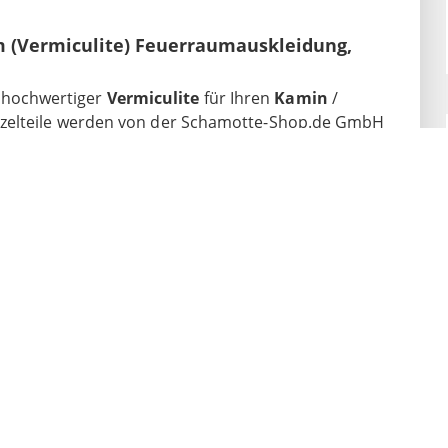
 (Vermiculite) Feuerraumauskleidung,
 hochwertiger
Vermiculite
für Ihren
Kamin
/
inzelteile werden von der Schamotte-Shop.de GmbH
beraten wir Sie auch telefonisch weiter, damit Sie
finden. Wir fertigen übrigens auch passend
ng
an. Sprechen Sie uns an!
 (Vermiculite) Feuerraumauskleidung,
is 2010)
 Baujahr 2010)
s Baujahr 2010)
is Baujahr 2010)