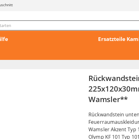
uschnitt
ilfe
Ersatzteile Ka
Rückwandstein
225x120x30mm 
Wamsler**
Rückwandstein unten
Feuerraumauskleidun
Wamsler Akzent Typ 1
Olymp KF 101 Typ 101