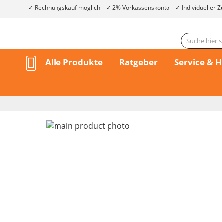
Rechnungskauf möglich
2% Vorkassenskonto
Individueller Z
Alle Produkte
Ratgeber
Service & H
Skip
to
the
end
of
the
Skip
images
to
gallery
the
beginning