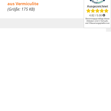
aus Vermiculite
(Größe: 175 KB)
Datenblatt
Artikelnummer
32009003
Gewicht
1.00 kg
Produktart
Rückwandstein
Marke
Flamado
Anwendungstemperatur
1.150°C
Material
Vermiculite