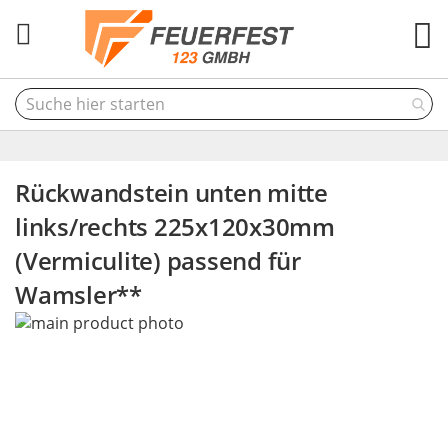
M
Rückwandstein unten mitte
links/rechts 225x120x30mm
(Vermiculite) passend für
Wamsler**
Skip
to
the
end
of
the