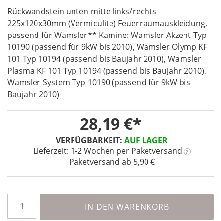
Skip
images
to
Rückwandstein unten mitte links/rechts
gallery
the
225x120x30mm (Vermiculite) Feuerraumauskleidung,
beginning
passend für Wamsler** Kamine: Wamsler Akzent Typ
of
10190 (passend für 9kW bis 2010), Wamsler Olymp KF
the
101 Typ 10194 (passend bis Baujahr 2010), Wamsler
images
Plasma KF 101 Typ 10194 (passend bis Baujahr 2010),
gallery
Wamsler System Typ 10190 (passend für 9kW bis
Baujahr 2010)
28,19 €
VERFÜGBARKEIT:
AUF LAGER
Lieferzeit: 1-2 Wochen
per Paketversand
?
Paketversand ab 5,90 €
IN DEN WARENKORB