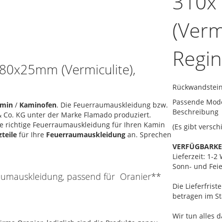
310x
(Verm
Regin
180x25mm (Vermiculite),
Rückwandstein
Passende Model
amin
/
Kaminofen
. Die Feuerraumauskleidung bzw.
Beschreibung
 Co. KG unter der Marke Flamado produziert.
die richtige Feuerraumauskleidung für Ihren Kamin
(Es gibt versc
zteile
für Ihre
Feuerraumauskleidung
an. Sprechen
VERFÜGBARKE
Lieferzeit: 1-
Sonn- und Feie
raumauskleidung, passend für Oranier**
Die Lieferfris
betragen im St
Wir tun alles d