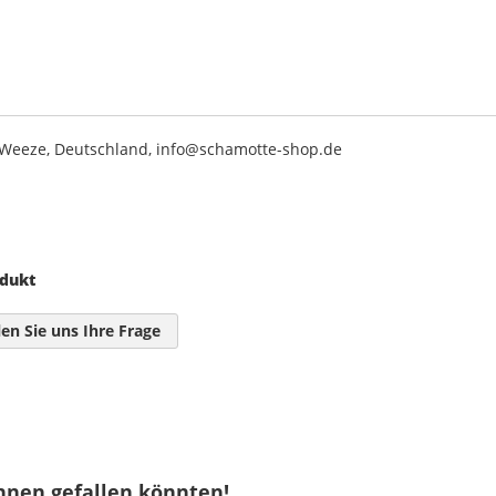
2 Weeze, Deutschland, info@schamotte-shop.de
odukt
len Sie uns Ihre Frage
hnen gefallen könnten!