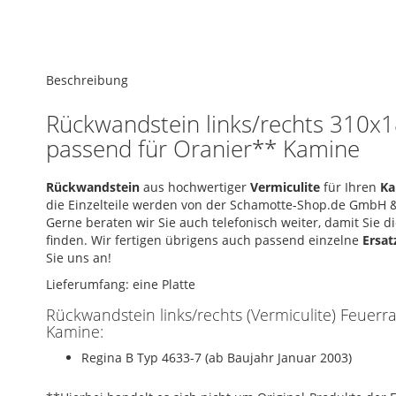
of
the
images
Skip
gallery
to
Beschreibung
the
beginning
Rückwandstein links/rechts 310x
of
passend für Oranier** Kamine
the
images
gallery
Rückwandstein
aus hochwertiger
Vermiculite
für Ihren
K
die Einzelteile werden von der Schamotte-Shop.de GmbH &
Gerne beraten wir Sie auch telefonisch weiter, damit Sie 
finden. Wir fertigen übrigens auch passend einzelne
Ersat
Sie uns an!
Lieferumfang: eine Platte
Rückwandstein links/rechts (Vermiculite) Feuer
Kamine:
Regina B Typ 4633-7 (ab Baujahr Januar 2003)