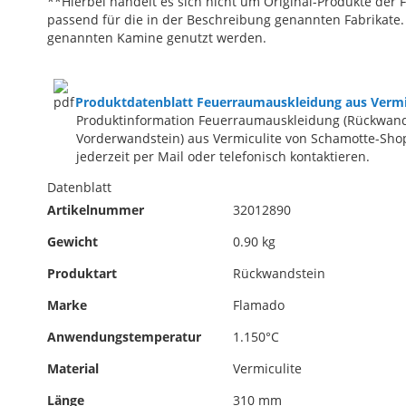
**Hierbei handelt es sich nicht um Original-Produkte der F
passend für die in der Beschreibung genannten Fabrikate.
genannten Kamine genutzt werden.
Produktdatenblatt Feuerraumauskleidung aus Vermi
Produktinformation Feuerraumauskleidung (Rückwand
Vorderwandstein) aus Vermiculite von Schamotte-Shop
jederzeit per Mail oder telefonisch kontaktieren.
Datenblatt
Artikelnummer
32012890
Gewicht
0.90 kg
Produktart
Rückwandstein
Marke
Flamado
Anwendungstemperatur
1.150°C
Material
Vermiculite
Länge
310 mm