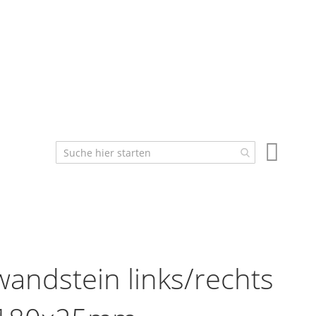
Mein W
andstein links/rechts