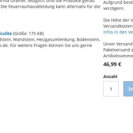
irma Oranier, lediglich sind die Produkte genau
Aufgrund best
 Die Feuerraumauskleidung kann alternativ für die
verzögern.
Die Höhe der V
Versandkosten 
Infos in den V
culite
(Größe: 175 KB)
stein, Wandstein, Heizgasumlenkung, Bodenstein,
Unser Versand 
.de. Für weitere Fragen können Sie uns gerne
Paketversand a
Artikelnumme
46,99 €
Anzahl
I