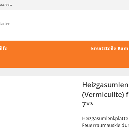
uschnitt
ilfe
Ersatzteile Ka
Heizgasumlen
(Vermiculite) 
7**
Heizgasumlenkplatte
Feuerraumauskleidu