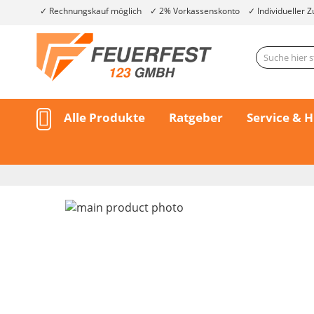
Rechnungskauf möglich
2% Vorkassenskonto
Individueller Z
Alle Produkte
Ratgeber
Service & H
Skip
to
the
end
of
the
Skip
images
to