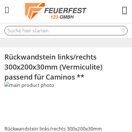
M
Rückwandstein links/rechts
300x200x30mm (Vermiculite)
passend für Caminos **
Skip
to
the
end
of
the
Skip
images
to
Rückwandstein links/rechts 300x200x30mm
gallery