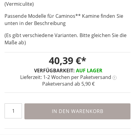
the
(Vermiculite)
beginning
Passende Modelle für Caminos** Kamine finden Sie
of
the
unten in der Beschreibung
images
(Es gibt verschiedene Varianten. Bitte gleichen Sie die
gallery
Maße ab)
40,39 €
VERFÜGBARKEIT:
AUF LAGER
Lieferzeit: 1-2 Wochen
per Paketversand
?
Paketversand ab 5,90 €
IN DEN WARENKORB