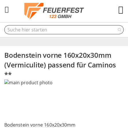
M
Bodenstein vorne 160x20x30mm
(Vermiculite) passend für Caminos
**
Skip
to
the
end
of
the
Skip
images
to
Bodenstein vorne 160x20x30mm
gallery