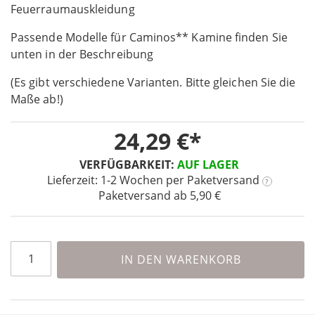
the
Feuerraumauskleidung
beginning
Passende Modelle für Caminos** Kamine finden Sie
of
the
unten in der Beschreibung
images
(Es gibt verschiedene Varianten. Bitte gleichen Sie die
gallery
Maße ab!)
24,29 €
VERFÜGBARKEIT:
AUF LAGER
Lieferzeit: 1-2 Wochen
per Paketversand
?
Paketversand ab 5,90 €
IN DEN WARENKORB