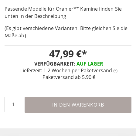
the
Passende Modelle für Oranier** Kamine finden Sie
beginning
unten in der Beschreibung
of
the
(Es gibt verschiedene Varianten. Bitte gleichen Sie die
images
Maße ab)
gallery
47,99 €
VERFÜGBARKEIT:
AUF LAGER
Lieferzeit: 1-2 Wochen
per Paketversand
?
Paketversand ab 5,90 €
IN DEN WARENKORB