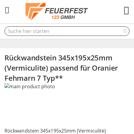
M
Rückwandstein 345x195x25mm
(Vermiculite) passend für Oranier
Fehmarn 7 Typ**
Skip
to
the
end
of
the
Skip
images
to
Rückwandstein 345x195x25mm (Vermiculite)
gallery