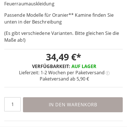
the
Feuerraumauskleidung
beginning
Passende Modelle für Oranier** Kamine finden Sie
of
the
unten in der Beschreibung
images
(Es gibt verschiedene Varianten. Bitte gleichen Sie die
gallery
Maße ab!)
34,49 €
VERFÜGBARKEIT:
AUF LAGER
Lieferzeit: 1-2 Wochen
per Paketversand
?
Paketversand ab 5,90 €
IN DEN WARENKORB