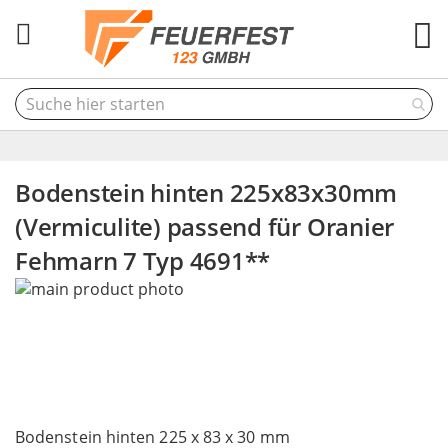
M
Bodenstein hinten 225x83x30mm
(Vermiculite) passend für Oranier
Fehmarn 7 Typ 4691**
Skip
to
the
end
of
the
Skip
images
to
Bodenstein hinten 225 x 83 x 30 mm
gallery