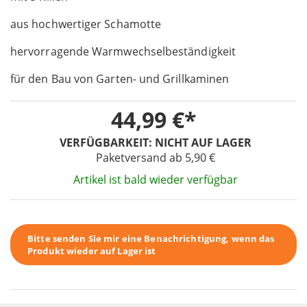
of
aus hochwertiger Schamotte
the
images
hervorragende Warmwechselbeständigkeit
gallery
für den Bau von Garten- und Grillkaminen
44,99 €
VERFÜGBARKEIT:
NICHT AUF LAGER
Paketversand ab 5,90 €
Artikel ist bald wieder verfügbar
Bitte senden Sie mir eine Benachrichtigung, wenn das
Produkt wieder auf Lager ist