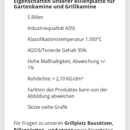
Eigenschaften unserer Rillenplatte für
Gartenkamine und Grillkamine
5 Rillen
Industriequalität A35t
Klassifikationstemperatur 1.350°C
Al2O3/Tonerde Gehalt 35%
Hohe Maßhaltigkeit, Abweichung +/-
1%
Rohdichte: > 2,10 KG/dm³
Farbton des Produktes kann von der
Abbildung abweichen
Skizze siehe Grafik
Für Fragen zu unseren
Grillplatz Bausätzen,
Rillenplatten - und steine
sowie Einzelteilen,