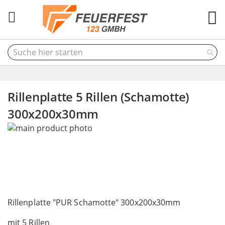
M
Rillenplatte 5 Rillen (Schamotte)
300x200x30mm
Skip
to
the
end
of
the
Skip
images
to
Rillenplatte "PUR Schamotte" 300x200x30mm
gallery
the
mit 5 Rillen
beginning