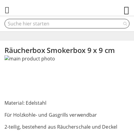
M
Räucherbox Smokerbox 9 x 9 cm
Skip
to
the
end
of
the
Skip
images
to
Material: Edelstahl
gallery
the
Für Holzkohle- und Gasgrills verwendbar
beginning
of
2-teilig, bestehend aus Räucherschale und Deckel
the