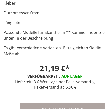
the
Kleber
beginning
Durchmesser 6mm
of
the
Länge 4m
images
gallery
Passende Modelle für Skantherm ** Kamine finden Sie
unten in der Beschreibung
Es gibt verschiedene Varianten. Bitte gleichen Sie die
Maße ab!
21,19 €
VERFÜGBARKEIT:
AUF LAGER
Lieferzeit: 3-6 Werktage
per Paketversand
?
Paketversand ab 5,90 €