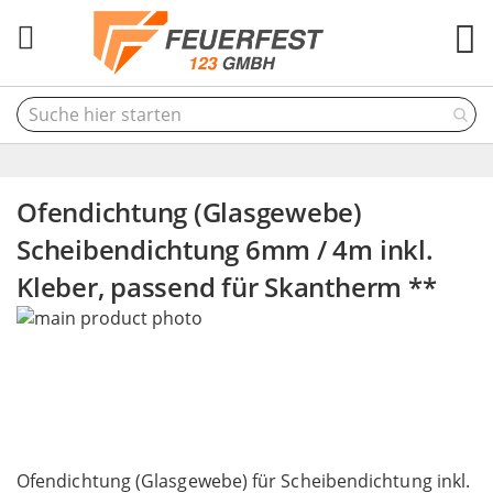
M
Ofendichtung (Glasgewebe)
Scheibendichtung 6mm / 4m inkl.
Kleber, passend für Skantherm **
Skip
to
the
end
of
the
Skip
images
to
Ofendichtung (Glasgewebe) für Scheibendichtung inkl.
gallery