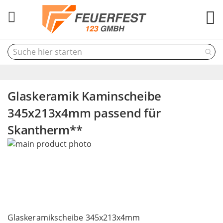
M
Glaskeramik Kaminscheibe
345x213x4mm passend für
Skantherm**
Skip
to
the
end
of
the
Skip
images
to
Glaskeramikscheibe 345x213x4mm
gallery