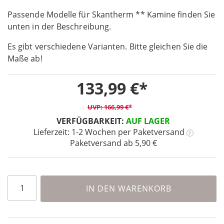
the
Passende Modelle für Skantherm ** Kamine finden Sie
beginning
unten in der Beschreibung.
of
the
Es gibt verschiedene Varianten. Bitte gleichen Sie die
images
Maße ab!
gallery
133,99 €
166,99 €
VERFÜGBARKEIT:
AUF LAGER
Lieferzeit: 1-2 Wochen
per Paketversand
?
Paketversand ab 5,90 €
IN DEN WARENKORB