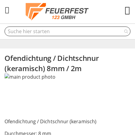
M
Ofendichtung / Dichtschnur
(keramisch) 8mm / 2m
Skip
to
the
end
of
the
Skip
images
to
Ofendichtung / Dichtschnur (keramisch)
gallery
the
Durchmesser: 8 mm
beginning