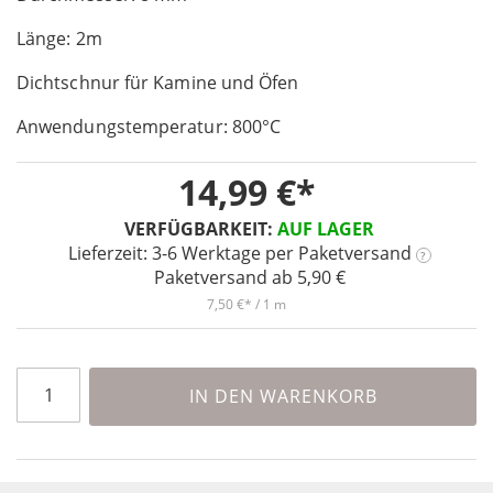
of
Länge: 2m
the
images
Dichtschnur für Kamine und Öfen
gallery
Anwendungstemperatur: 800°C
14,99 €
VERFÜGBARKEIT:
AUF LAGER
Lieferzeit: 3-6 Werktage
per Paketversand
?
Paketversand ab 5,90 €
7,50 €
/ 1 m
IN DEN WARENKORB