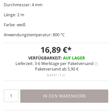
Durchmesser: 4 mm
of
the
Länge: 2 m
images
gallery
Farbe: weiß
Anwendungstemperatur: 800 °C
16,89 €
VERFÜGBARKEIT:
AUF LAGER
Lieferzeit: 3-6 Werktage
per Paketversand
?
Paketversand ab 5,90 €
8,44 €
/ 1 m
IN DEN WARENKORB