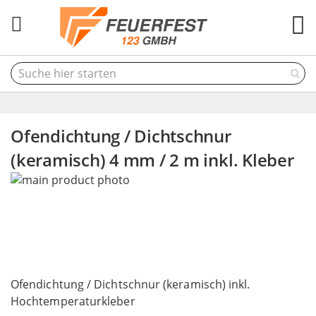
M
Ofendichtung / Dichtschnur
(keramisch) 4 mm / 2 m inkl. Kleber
Skip
to
the
end
of
the
Skip
images
to
Ofendichtung / Dichtschnur (keramisch) inkl.
gallery
the
Hochtemperaturkleber
beginning