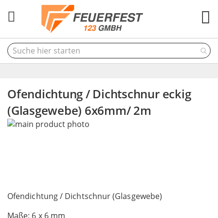
M
Ofendichtung / Dichtschnur eckig
(Glasgewebe) 6x6mm/ 2m
Skip
to
the
end
of
the
Skip
images
to
Ofendichtung / Dichtschnur (Glasgewebe)
gallery
the
Maße: 6 x 6 mm
beginning