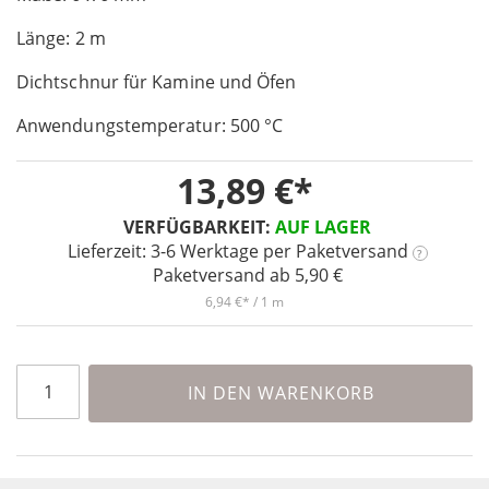
of
Länge: 2 m
the
images
Dichtschnur für Kamine und Öfen
gallery
Anwendungstemperatur: 500 °C
13,89 €
VERFÜGBARKEIT:
AUF LAGER
Lieferzeit: 3-6 Werktage
per Paketversand
?
Paketversand ab 5,90 €
6,94 €
/ 1 m
IN DEN WARENKORB