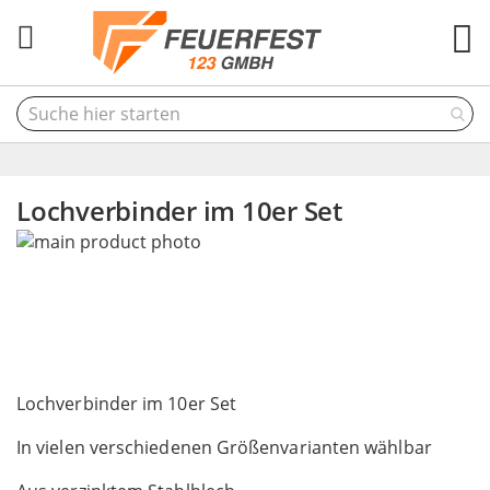
M
Lochverbinder im 10er Set
Skip
to
the
end
of
the
Skip
images
to
Lochverbinder im 10er Set
gallery
the
In vielen verschiedenen Größenvarianten wählbar
beginning
of