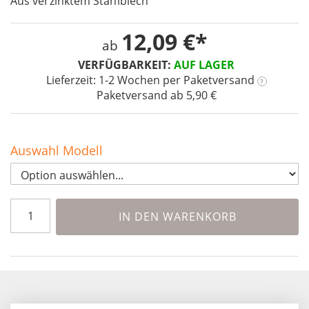
Aus verzinktem Stahlblech
the
images
12,09 €
gallery
ab
VERFÜGBARKEIT:
AUF LAGER
Lieferzeit: 1-2 Wochen
per Paketversand
?
Paketversand ab 5,90 €
Auswahl Modell
IN DEN WARENKORB