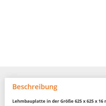
beginning
of
the
images
gallery
Beschreibung
Lehmbauplatte in der Größe 625 x 625 x 1