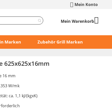
Mein Konto
Mein Warenkorb
min Marken
Zubehör Grill Marken
te 625x625x16mm
ke 16 mm
0,353 W/mk
t: ca. 1,1 kJ/(kgxK)
forderlich