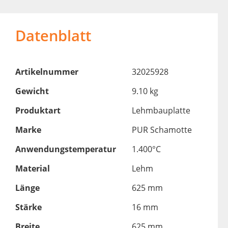
Datenblatt
Artikelnummer
32025928
Gewicht
9.10 kg
Produktart
Lehmbauplatte
Marke
PUR Schamotte
Anwendungstemperatur
1.400°C
Material
Lehm
Länge
625 mm
Stärke
16 mm
Breite
625 mm