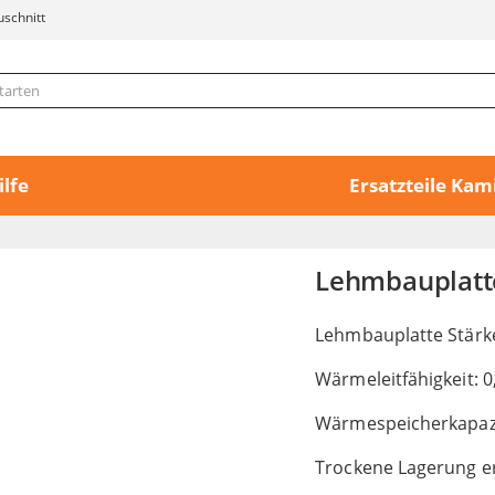
uschnitt
ilfe
Ersatzteile Ka
Lehmbauplat
Lehmbauplatte Stär
Wärmeleitfähigkeit: 
Wärmespeicherkapazitä
Trockene Lagerung er