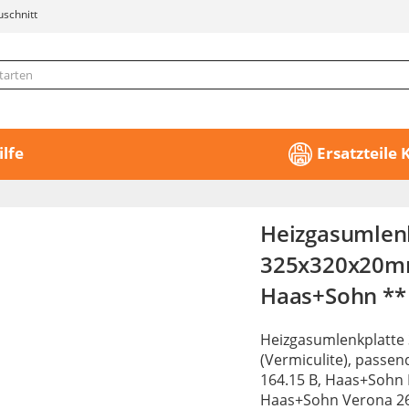
uschnitt
ilfe
Ersatzteile
Heizgasumlenk
325x320x20mm 
Haas+Sohn **
Heizgasumlenkplatte
(Vermiculite), passe
164.15 B, Haas+Sohn 
Haas+Sohn Verona 26