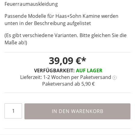
the
Feuerraumauskleidung
beginning
Passende Modelle für Haas+Sohn Kamine werden
of
the
unten in der Beschreibung aufgelistet
images
(Es gibt verschiedene Varianten. Bitte gleichen Sie die
gallery
Maße ab!)
39,09 €
VERFÜGBARKEIT:
AUF LAGER
Lieferzeit: 1-2 Wochen
per Paketversand
?
Paketversand ab 5,90 €
IN DEN WARENKORB