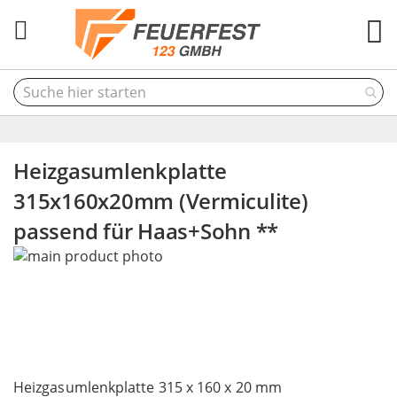
M
Heizgasumlenkplatte
315x160x20mm (Vermiculite)
passend für Haas+Sohn **
Skip
to
the
end
of
the
Skip
images
to
Heizgasumlenkplatte 315 x 160 x 20 mm
gallery