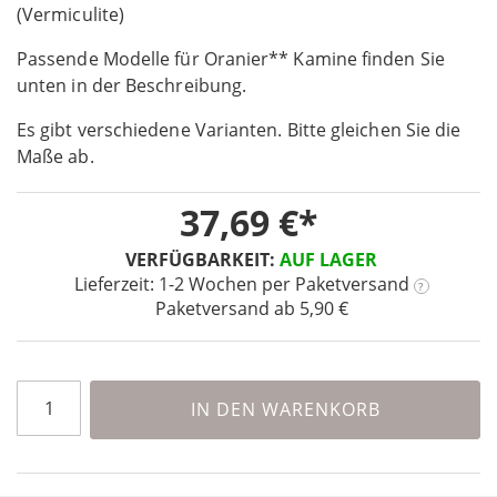
the
(Vermiculite)
beginning
Passende Modelle für Oranier** Kamine finden Sie
of
the
unten in der Beschreibung.
images
Es gibt verschiedene Varianten. Bitte gleichen Sie die
gallery
Maße ab.
37,69 €
VERFÜGBARKEIT:
AUF LAGER
Lieferzeit: 1-2 Wochen
per Paketversand
?
Paketversand ab 5,90 €
IN DEN WARENKORB