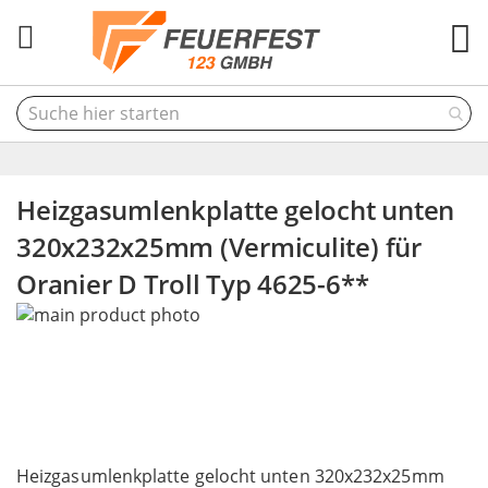
M
Heizgasumlenkplatte gelocht unten
320x232x25mm (Vermiculite) für
Oranier D Troll Typ 4625-6**
Skip
to
the
end
of
the
Skip
images
to
Heizgasumlenkplatte gelocht unten 320x232x25mm
gallery