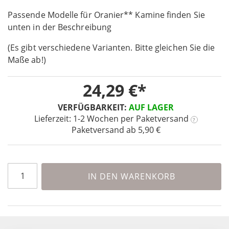
the
Passende Modelle für Oranier** Kamine finden Sie
beginning
unten in der Beschreibung
of
the
(Es gibt verschiedene Varianten. Bitte gleichen Sie die
images
Maße ab!)
gallery
24,29 €
VERFÜGBARKEIT:
AUF LAGER
Lieferzeit: 1-2 Wochen
per Paketversand
?
Paketversand ab 5,90 €
IN DEN WARENKORB