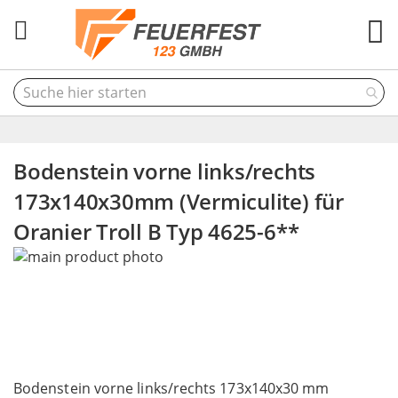
M
Bodenstein vorne links/rechts
173x140x30mm (Vermiculite) für
Oranier Troll B Typ 4625-6**
Skip
to
the
end
of
the
Skip
images
to
Bodenstein vorne links/rechts 173x140x30 mm
gallery