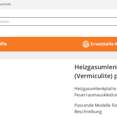
uschnitt
ilfe
Ersatzteile
Heizgasumlen
(Vermiculite) 
Heizgasumlenkplatte
Feuerraumauskleidu
Passende Modelle für
Beschreibung