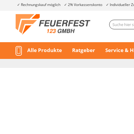
Rechnungskauf möglich
2% Vorkassenskonto
Individueller Z
Alle Produkte
Ratgeber
Service & H
Skip
to
the
end
of
Skip
the
to
images
the
gallery
beginning