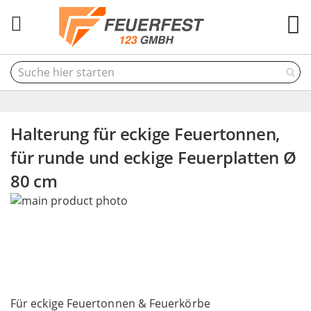
M
Halterung für eckige Feuertonnen,
für runde und eckige Feuerplatten Ø
80 cm
Skip
to
the
end
of
the
Skip
images
to
Für eckige Feuertonnen & Feuerkörbe
gallery