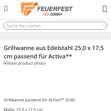
M
Grillwanne aus Edelstahl 25,0 x 17,5
cm passend für Activa**
Skip
to
the
end
of
the
Skip
images
to
Grillwanne passend für Activa** Grills
gallery
the
Maße: 25,0 x 17,5 cm
beginning