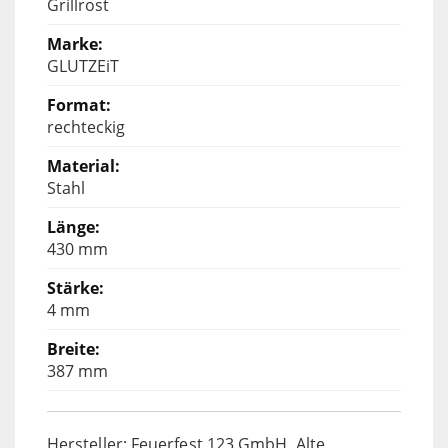
Grillrost
GLUTZEiT
rechteckig
Stahl
430 mm
4 mm
387 mm
Hersteller: Feuerfest 123 GmbH, Alte