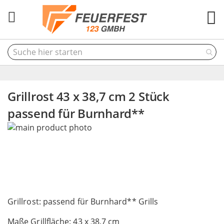
M
Grillrost 43 x 38,7 cm 2 Stück
passend für Burnhard**
Skip
to
the
end
of
the
Skip
images
to
Grillrost: passend für Burnhard** Grills
gallery
the
Maße Grillfläche: 43 x 38,7 cm
beginning