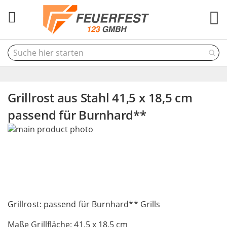
M
Grillrost aus Stahl 41,5 x 18,5 cm
passend für Burnhard**
Skip
to
the
end
of
the
Skip
images
to
Grillrost: passend für Burnhard** Grills
gallery
the
Maße Grillfläche: 41,5 x 18,5 cm
beginning