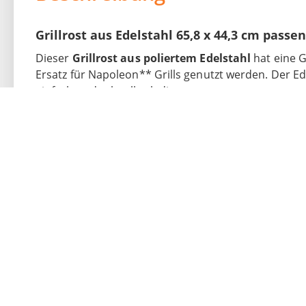
Grillrost aus Edelstahl 65,8 x 44,3 cm pass
Dieser
Grillrost aus poliertem Edelstahl
hat eine Gr
Ersatz für Napoleon** Grills genutzt werden. Der Ede
einfach und schnell erledigt.
Eigenschaften Grillrost, passend für Napol
Passend für: Napoleon** LE 2
Maße Grillfläche: 65,8 x 44,3 cm
Rahmen aus 15 x 15 mm Edelstahl Vierkantro
Stärke der Roststäbe: Ø 6 mm
Abstand der Roststäbe: 15 mm
Roststäbe verlaufen entlang der Tiefe des Gril
Material: Edelstahl, lebensmittelecht