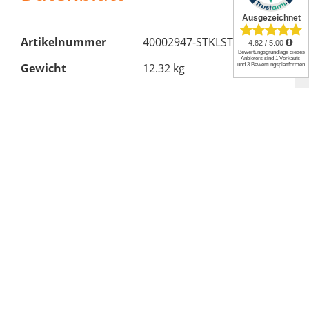
Artikelnummer
40002947-STKLST
Gewicht
12.32 kg
Produktart
Grillrost
Marke
GLUTZEiT
Format
rechteckig
Material
Stahl / Edelstahl
Länge
658 mm
Stärke
4 mm
Breite
443 mm
Hersteller: Feuerfest 123 GmbH, Alte