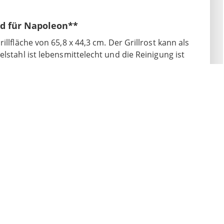
end für Napoleon**
illfläche von 65,8 x 44,3 cm. Der Grillrost kann als
lstahl ist lebensmittelecht und die Reinigung ist
eon**
hr
lrostes