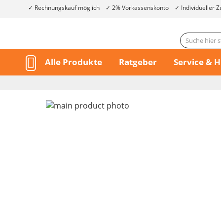
Rechnungskauf möglich
2% Vorkassenskonto
Individueller Z
Alle Produkte
Ratgeber
Service & H
Skip
to
the
end
of
the
Skip
images
to
gallery
the
beginning
of