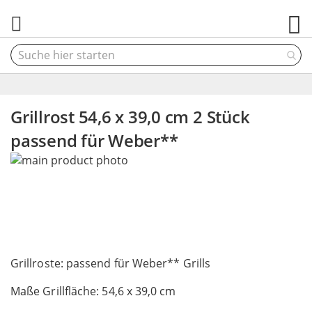
M
Grillrost 54,6 x 39,0 cm 2 Stück
passend für Weber**
Skip
to
the
end
of
the
Skip
images
to
Grillroste: passend für Weber** Grills
gallery
the
Maße Grillfläche: 54,6 x 39,0 cm
beginning
of