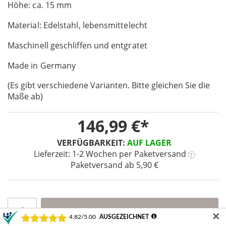
Höhe: ca. 15 mm
the
images
Material: Edelstahl, lebensmittelecht
gallery
Maschinell geschliffen und entgratet
Made in Germany
(Es gibt verschiedene Varianten. Bitte gleichen Sie die
Maße ab)
146,99 €
VERFÜGBARKEIT:
AUF LAGER
Lieferzeit: 1-2 Wochen
per Paketversand
?
Paketversand ab 5,90 €
IN DEN WARENKORB
✕