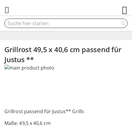
M
Grillrost 49,5 x 40,6 cm passend für
Justus **
Skip
to
the
end
of
the
Skip
images
to
Grillrost passend für Justus** Grills
gallery
the
Maße: 49,5 x 40,6 cm
beginning
of