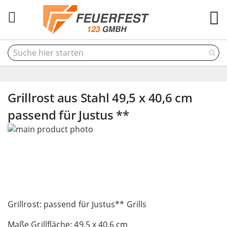
M
Grillrost aus Stahl 49,5 x 40,6 cm
passend für Justus **
Skip
to
the
end
of
the
Skip
images
to
Grillrost: passend für Justus** Grills
gallery
the
Maße Grillfläche: 49,5 x 40,6 cm
beginning