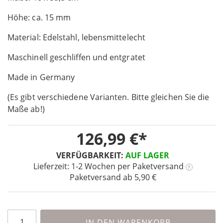
of
Höhe: ca. 15 mm
the
images
Material: Edelstahl, lebensmittelecht
gallery
Maschinell geschliffen und entgratet
Made in Germany
(Es gibt verschiedene Varianten. Bitte gleichen Sie die
Maße ab!)
126,99 €
VERFÜGBARKEIT:
AUF LAGER
Lieferzeit: 1-2 Wochen
per Paketversand
?
Paketversand ab 5,90 €
IN DEN WARENKORB