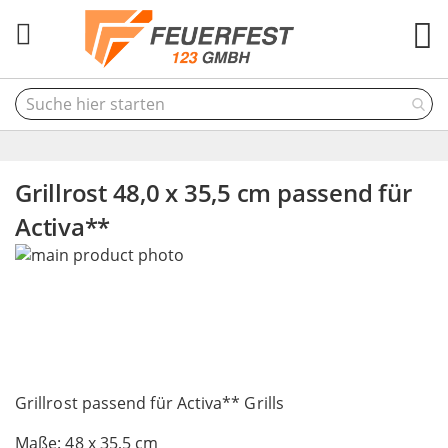
M
Grillrost 48,0 x 35,5 cm passend für
Activa**
Skip
to
the
end
of
the
Skip
images
to
Grillrost passend für Activa** Grills
gallery
the
Maße: 48 x 35,5 cm
beginning