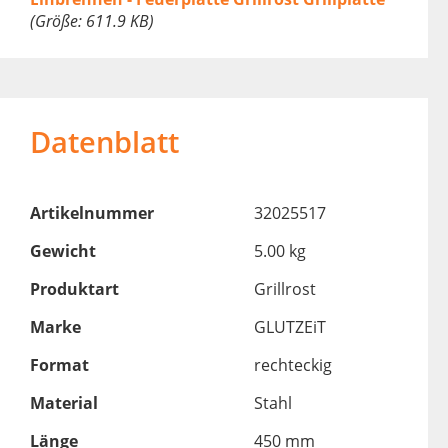
(Größe: 611.9 KB)
Datenblatt
Artikelnummer
32025517
Gewicht
5.00 kg
Produktart
Grillrost
Marke
GLUTZEiT
Format
rechteckig
Material
Stahl
Länge
450 mm