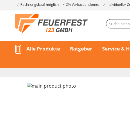
Rechnungskauf möglich
2% Vorkassenskonto
Individueller Z
Alle Produkte
Ratgeber
Service & H
Skip
to
the
end
of
the
Skip
images
to