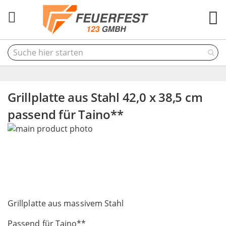
M
Grillplatte aus Stahl 42,0 x 38,5 cm
passend für Taino**
Skip
to
the
end
of
the
Skip
images
to
Grillplatte aus massivem Stahl
gallery
the
Passend für Taino**
beginning