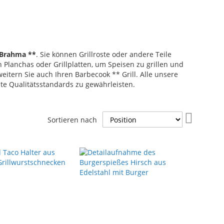
 Brahma **
. Sie können Grillroste oder andere Teile
 Planchas oder Grillplatten, um Speisen zu grillen und
eitern Sie auch Ihren Barbecook ** Grill. Alle unsere
e Qualitätsstandards zu gewährleisten.
In
Sortieren nach
absteige
Reihenfo