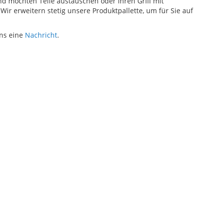
d möchten Teile austauschen oder Ihren Grill mit
r erweitern stetig unsere Produktpallette, um für Sie auf
uns eine
Nachricht
.