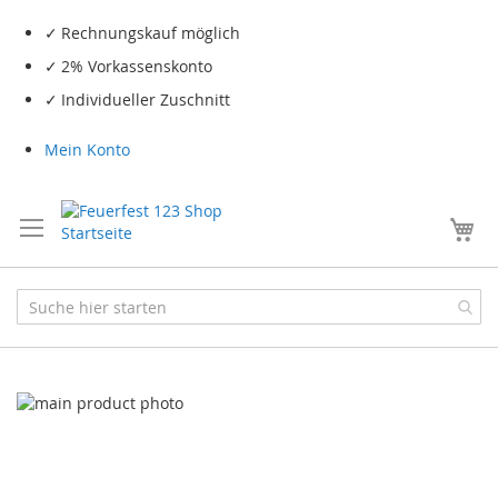
Rechnungskauf möglich
2% Vorkassenskonto
Individueller Zuschnitt
Mein Konto
Me
Skip
to
the
end
of