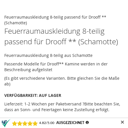
the
images
Skip
gallery
to
Feuerraumauskleidung 8-teilig passend für Drooff **
the
(Schamotte)
beginning
Feuerraumauskleidung 8-teilig
of
passend für Drooff ** (Schamotte)
the
images
gallery
Feuerraumauskleidung 8-teilig aus Schamotte
Passende Modelle für Drooff** Kamine werden in der
Beschreibung aufgelistet
(Es gibt verschiedene Varianten. Bitte gleichen Sie die Maße
ab)
VERFÜGBARKEIT:
AUF LAGER
Lieferzeit: 1-2 Wochen
per Paketversand
?
Bitte beachten Sie,
dass an Sonn- und Feiertagen keine Zustellung erfolgt.
Die Lieferfristen im europäischen Ausland sowie für die
✕
Schweiz betragen im Standardpaketversand bis zu 3