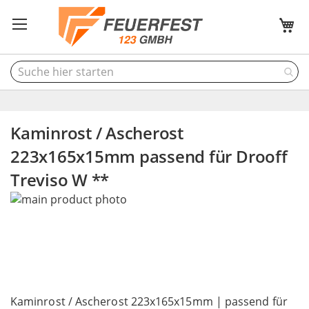
M
Kaminrost / Ascherost
223x165x15mm passend für Drooff
Treviso W **
Skip
to
the
end
of
the
Skip
images
to
Kaminrost / Ascherost 223x165x15mm | passend für
gallery