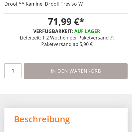
the
Drooff** Kamine: Drooff Treviso W
beginning
of
71,99 €
the
images
VERFÜGBARKEIT:
AUF LAGER
gallery
Lieferzeit: 1-2 Wochen
per Paketversand
?
Paketversand ab 5,90 €
IN DEN WARENKORB
Beschreibung