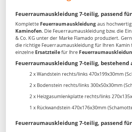
Feuerraumauskleidung 7-teilig, passend fü
Komplette
Feuerraumauskleidung
aus hochwerti
Kaminofen
. Die Feuerraumauskleidung bzw. die E
& Co. KG unter der Marke Flamado produziert. Gerne 
die richtige Feuerraumauskleidung für Ihren Kamin 
einzelne
Ersatzteile
für Ihre
Feuerraumauskleidu
Feuerraumauskleidung 7-teilig, bestehend 
2 x Wandstein rechts/links 470x199x30mm (S
2 x Bodenstein rechts/links 300x50x30mm (Sc
2 x Heizgasumlenkplatte rechts/links 270x135
1 x Rückwandstein 470x176x30mm (Schamott
Feuerraumauskleidung 7-teilig, passend fü