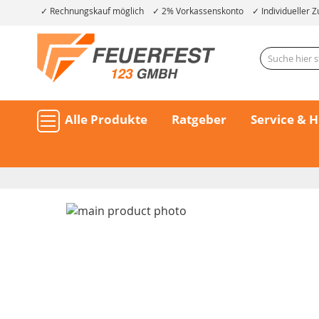
Rechnungskauf möglich
2% Vorkassenskonto
Individueller Z
Alle Produkte
Ratgeber
Service & H
Skip
to
the
end
of
the
Skip
images
to