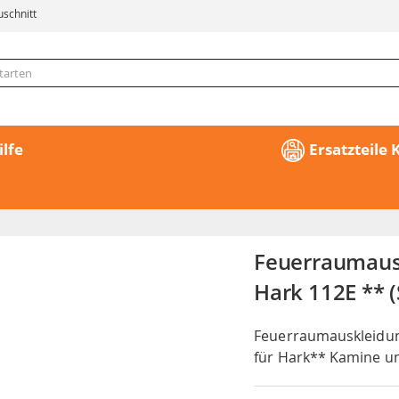
uschnitt
ilfe
Ersatzteile
Feuerraumausk
Hark 112E ** (
Feuerraumauskleidung
für Hark** Kamine u