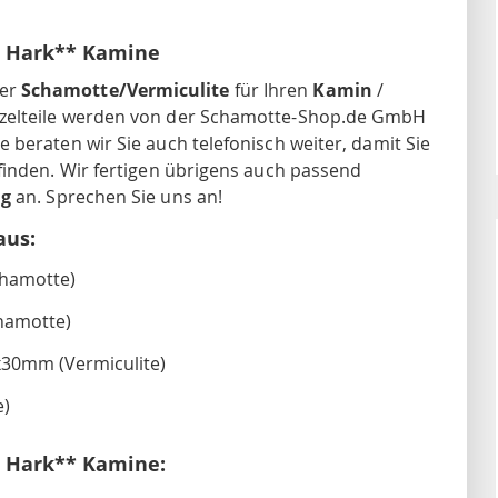
r Hark** Kamine
ger
Schamotte/Vermiculite
für Ihren
Kamin
/
inzelteile werden von der Schamotte-Shop.de GmbH
beraten wir Sie auch telefonisch weiter, damit Sie
finden. Wir fertigen übrigens auch passend
ng
an. Sprechen Sie uns an!
aus:
chamotte)
hamotte)
x30mm (Vermiculite)
e)
r Hark** Kamine: