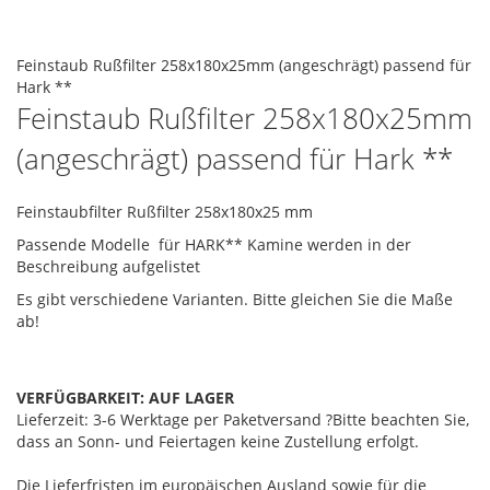
the
images
Skip
gallery
to
Feinstaub Rußfilter 258x180x25mm (angeschrägt) passend für
the
Hark **
beginning
Feinstaub Rußfilter 258x180x25mm
of
(angeschrägt) passend für Hark **
the
images
gallery
Feinstaubfilter Rußfilter 258x180x25 mm
Passende Modelle für HARK** Kamine werden in der
Beschreibung aufgelistet
Es gibt verschiedene Varianten. Bitte gleichen Sie die Maße
ab!
VERFÜGBARKEIT:
AUF LAGER
Lieferzeit: 3-6 Werktage
per Paketversand
?
Bitte beachten Sie,
dass an Sonn- und Feiertagen keine Zustellung erfolgt.
Die Lieferfristen im europäischen Ausland sowie für die