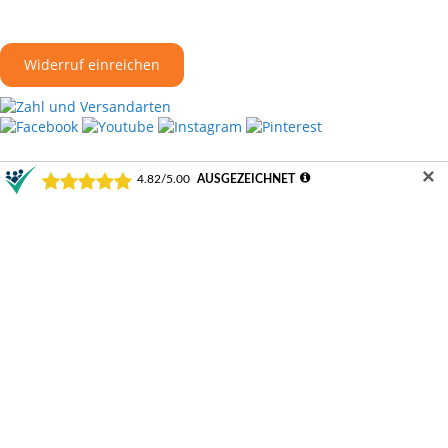
Widerruf einreichen
©2024 Schamotte-Shop.de
✕
Durchschnittliche Bewertung von Schamotte-Shop.de | Weeze bei Trustami:
4.82 /
5.00
mit
22.223
Bewertungen
|
Bewertungsgrundlage des Anbieters: 1 Verkaufs- und 3 Bewertungsplattformen