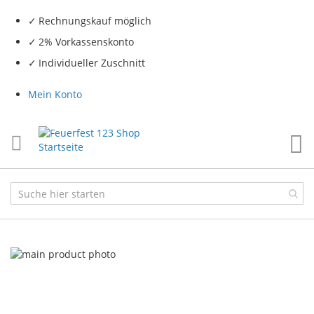
Rechnungskauf möglich
2% Vorkassenskonto
Individueller Zuschnitt
Mein Konto
Me
Skip
to
the
end
of