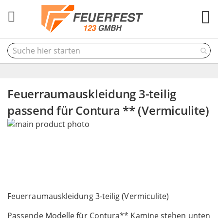
M
Feuerraumauskleidung 3-teilig
passend für Contura ** (Vermiculite)
Skip
to
the
end
of
the
Skip
images
to
Feuerraumauskleidung 3-teilig (Vermiculite)
gallery
the
Passende Modelle für Contura** Kamine stehen unten
beginning